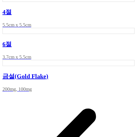
4절
5.5cm x 5.5cm
6절
3.7cm x 5.5cm
금설(Gold Flake)
200mg, 100mg